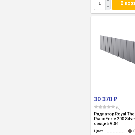
В кор
30 370
₽
(0)
Радиатор Royal Th
PianoForte 200 Silve
секций VDR
Цвет
S