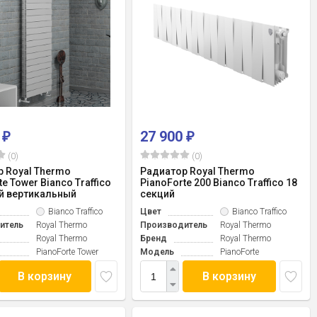
0
27 900
₽
₽
(0)
(0)
 Royal Thermo
Радиатор Royal Thermo
e Tower Bianco Traffico
PianoForte 200 Bianco Traffico 18
й вертикальный
секций
Bianco Traffico
Цвет
Bianco Traffico
итель
Royal Thermo
Производитель
Royal Thermo
Royal Thermo
Бренд
Royal Thermo
PianoForte Tower
Модель
PianoForte
В корзину
В корзину