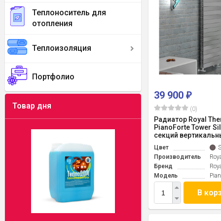
Теплоноситель для
отопления
Теплоизоляция
Портфолио
39 900
₽
Товар дня
(0)
Радиатор Royal Th
PianoForte Tower Sil
секций вертикальн
Цвет
S
Производитель
Roy
Бренд
Roy
Модель
Pian
В кор