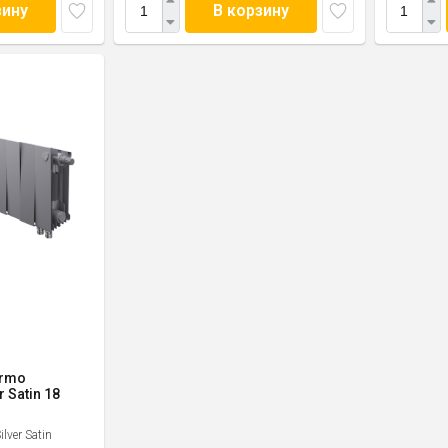
зину
В корзину
ermo
r Satin 18
ilver Satin