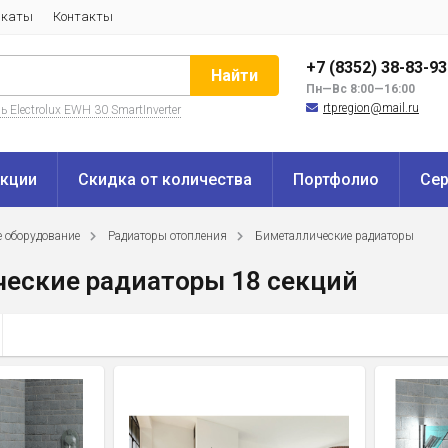
икаты
Контакты
+7 (8352) 38-83-9
Найти
Пн—Вс 8:00—16:00
rtpregion@mail.ru
 Electrolux EWH 30 SmartInverter
кции
Скидка от количества
Портфолио
Се
е оборудование
Радиаторы отопления
Биметаллические радиаторы
еские радиаторы 18 секций