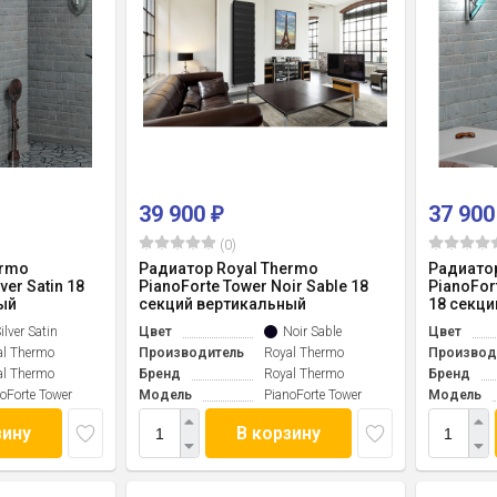
39 900
37 90
₽
(0)
ermo
Радиатор Royal Thermo
Радиатор
ver Satin 18
PianoForte Tower Noir Sable 18
PianoFort
ый
секций вертикальный
18 секци
ilver Satin
Цвет
Noir Sable
Цвет
al Thermo
Производитель
Royal Thermo
Производ
al Thermo
Бренд
Royal Thermo
Бренд
oForte Tower
Модель
PianoForte Tower
Модель
зину
В корзину