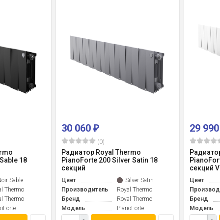
30 060
29 99
₽
(0)
ermo
Радиатор Royal Thermo
Радиатор
 Sable 18
PianoForte 200 Silver Satin 18
PianoFort
секций
секций 
oir Sable
Цвет
Silver Satin
Цвет
al Thermo
Производитель
Royal Thermo
Производ
al Thermo
Бренд
Royal Thermo
Бренд
oForte
Модель
PianoForte
Модель