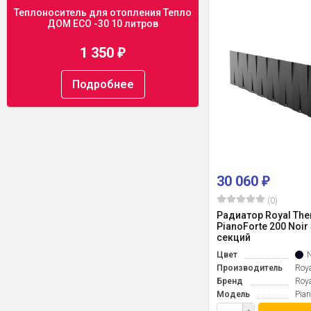
Теплоноситель для отопления Тепло
ДОМ ECO -30 10 литров
1 350
₽
Подробнее
30 060
₽
(0)
Радиатор Royal Th
PianoForte 200 Noir
секций
Цвет
N
Производитель
Roy
Бренд
Roy
Модель
Pian