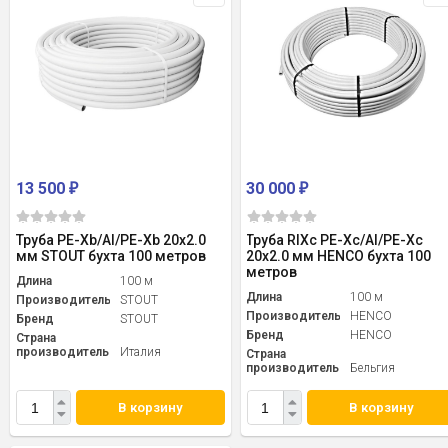
13 500
30 000
₽
₽
Труба PE-Xb/Al/PE-Xb 20x2.0
Труба RIXc PE-Xc/Al/PE-Xc
мм STOUT бухта 100 метров
20x2.0 мм HENCO бухта 100
метров
Длина
100 м
Длина
100 м
Производитель
STOUT
Производитель
HENCO
Бренд
STOUT
Бренд
HENCO
Страна
производитель
Италия
Страна
производитель
Бельгия
В корзину
В корзину