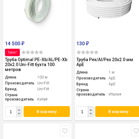
14 500
130
₽
₽
New!
Труба Optimal PE-Xb/AL/PE-Xb
Труба Pex/Al/Pex 20x2.0 мм
20x2.0 Uni-Fitt бухта 100
ApE
метров
Длина
1 м
Длина
100 м
Производитель
ApE
Производитель
Uni-Fitt
Бренд
ApE
Бренд
Uni-Fitt
Страна
производитель
Италия
Страна
производитель
Китай
В корзину
В корзину