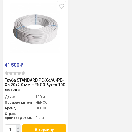
41 500
₽
Труба STANDARD PE-Xc/Al/PE-
Xc 20x2.0 мм HENCO бухта 100
метров
Длина
100 м
Производитель
HENCO
Бренд
HENCO
Страна
производитель
Бельгия
В корзину