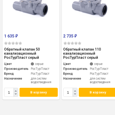
1 635
2 735
₽
₽
Обратный клапан 50
Обратный клапан 110
канализационный
канализационный
РосТурПласт серый
РосТурПласт серый
Цвет
серые
Цвет
серые
Производитель
РосТурПласт
Производитель
РосТурПласт
Бренд
РосТурПласт
Бренд
РосТурПласт
Назначение
для систем
Назначение
для систем
водоотведения
водоотведения
В корзину
В корзину