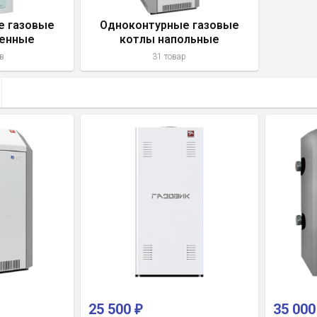
е газовые
Одноконтурные газовые
тенные
котлы напольные
в
31 товар
25 500
35 00
₽