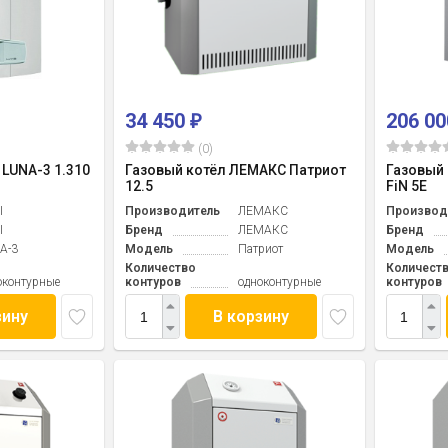
34 450
206 0
₽
(0)
 LUNA-3 1.310
Газовый котёл ЛЕМАКС Патриот
Газовый 
12.5
FiN 5Е
I
Производитель
ЛЕМАКС
Производ
I
Бренд
ЛЕМАКС
Бренд
A-3
Модель
Патриот
Модель
Количество
Количест
оконтурные
контуров
одноконтурные
контуров
зину
В корзину