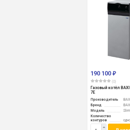
190 100
₽
(0)
Газовый котёл BAXI 
7Е
Производитель
BAX
Бренд
BAX
Модель
Sli
Количество
контуров
одн