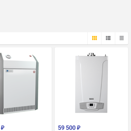
0
59 500
₽
₽