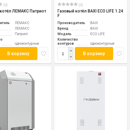
(0)
(0)
 котёл ЛЕМАКС Патриот
Газовый котёл BAXI ECO LIFE 1.24
F
итель
ЛЕМАКС
Производитель
BAXI
ЛЕМАКС
Бренд
BAXI
Патриот
Модель
ECO LIFE
во
Количество
одноконтурные
контуров
одноконтурные
В корзину
В корзину