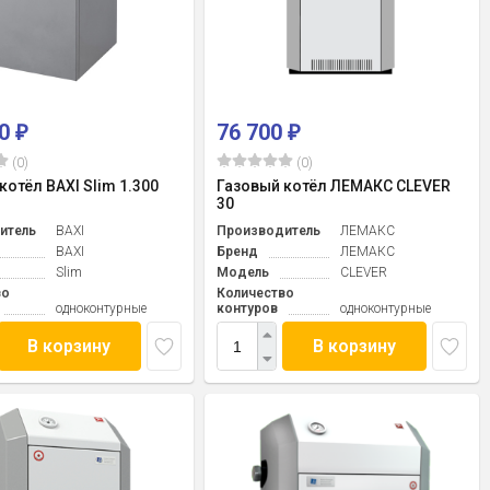
00
76 700
₽
₽
(0)
(0)
котёл BAXI Slim 1.300
Газовый котёл ЛЕМАКС CLEVER
30
итель
BAXI
Производитель
ЛЕМАКС
BAXI
Бренд
ЛЕМАКС
Slim
Модель
CLEVER
во
Количество
одноконтурные
контуров
одноконтурные
В корзину
В корзину