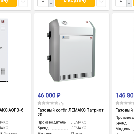
зину
В корзину
46 000
146 8
₽
(0)
АКС АОГВ-6
Газовый котёл ЛЕМАКС Патриот
Газовый 
20
Производ
МАКС
Производитель
ЛЕМАКС
Бренд
МАКС
Бренд
ЛЕМАКС
Модель
В Газовик
Модель
Патриот