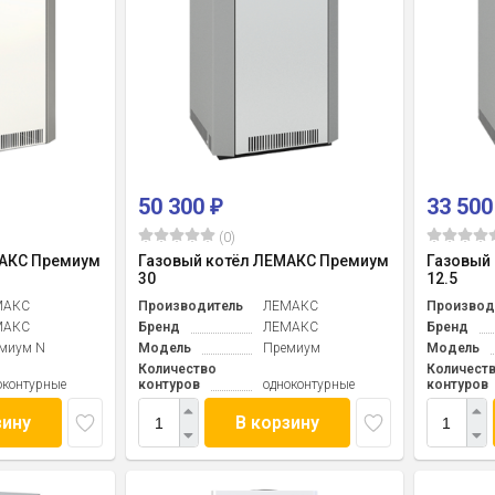
50 300
33 50
₽
(0)
МАКС Премиум
Газовый котёл ЛЕМАКС Премиум
Газовый
30
12.5
МАКС
Производитель
ЛЕМАКС
Производ
МАКС
Бренд
ЛЕМАКС
Бренд
миум N
Модель
Премиум
Модель
Количество
Количест
оконтурные
контуров
одноконтурные
контуров
зину
В корзину