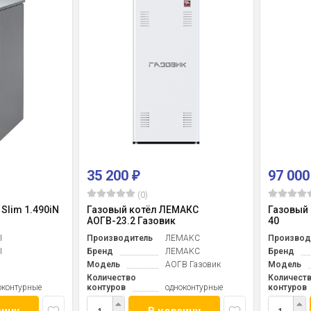
35 200
97 00
₽
(0)
Slim 1.490iN
Газовый котёл ЛЕМАКС
Газовый
АОГВ-23.2 Газовик
40
I
Производитель
ЛЕМАКС
Производ
I
Бренд
ЛЕМАКС
Бренд
m
Модель
АОГВ Газовик
Модель
Количество
Количест
оконтурные
контуров
одноконтурные
контуров