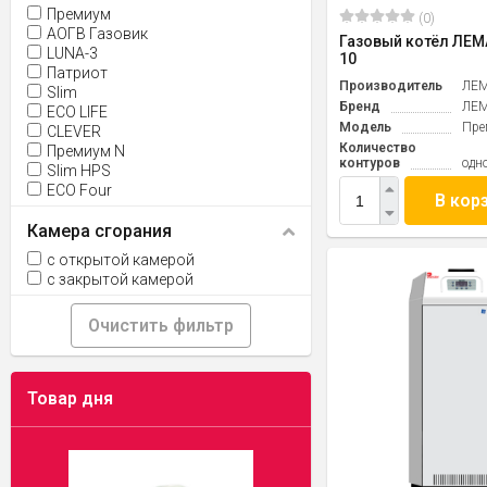
Премиум
(0)
АОГВ Газовик
Газовый котёл ЛЕ
LUNA-3
10
Патриот
Производитель
ЛЕ
Slim
Бренд
ЛЕ
ECO LIFE
Модель
Пре
CLEVER
Количество
Премиум N
контуров
одн
Slim HPS
ECO Four
В кор
Камера сгорания
с открытой камерой
с закрытой камерой
Очистить фильтр
Товар дня