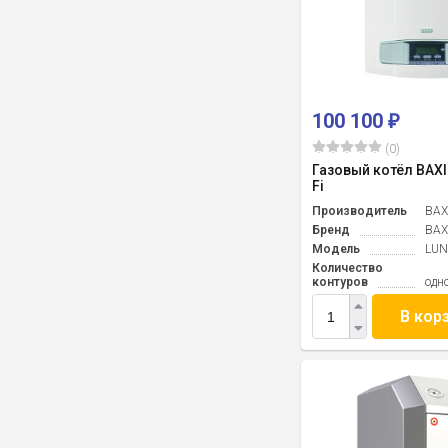
100 100
₽
(0)
Газовый котёл BAXI
Fi
Производитель
BAX
Бренд
BAX
Модель
LUN
Количество
контуров
одн
В кор