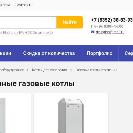
икаты
Контакты
+7 (8352) 38-83-9
Найти
Пн—Вс 8:00—16:00
rtpregion@mail.ru
 Electrolux EWH 30 SmartInverter
кции
Скидка от количества
Портфолио
Се
е оборудование
Котлы для отопления
Газовые котлы отопления
рные газовые котлы