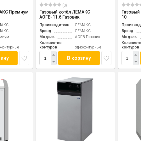
(0)
МАКС Премиум
Газовый котёл ЛЕМАКС
Газовый
АОГВ-11.6 Газовик
10
МАКС
Производитель
ЛЕМАКС
Производ
МАКС
Бренд
ЛЕМАКС
Бренд
миум
Модель
АОГВ Газовик
Модель
Количество
Количест
оконтурные
контуров
одноконтурные
контуров
зину
В корзину