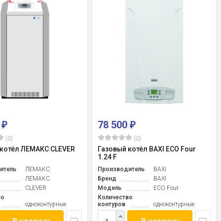
0
78 500
₽
₽
(0)
(0)
 котёл ЛЕМАКС CLEVER
Газовый котёл BAXI ECO Four
1.24 F
итель
ЛЕМАКС
Производитель
BAXI
ЛЕМАКС
Бренд
BAXI
CLEVER
Модель
ECO Four
во
Количество
одноконтурные
контуров
одноконтурные