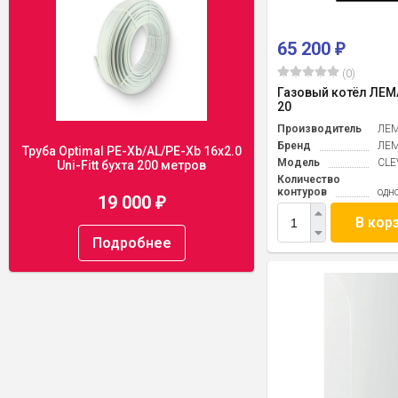
65 200
₽
(0)
Газовый котёл ЛЕМ
20
Производитель
ЛЕ
Бренд
ЛЕ
Труба Optimal PE-Xb/AL/PE-Xb 16x2.0
Модель
CLE
Uni-Fitt бухта 200 метров
Количество
контуров
одн
19 000
₽
В кор
Подробнее