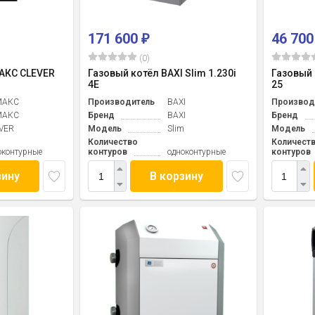
171 600
46 70
₽
(0)
АКС CLEVER
Газовый котёл BAXI Slim 1.230i
Газовый
4Е
25
МАКС
Производитель
BAXI
Производ
МАКС
Бренд
BAXI
Бренд
VER
Модель
Slim
Модель
Количество
Количест
оконтурные
контуров
одноконтурные
контуров
зину
В корзину