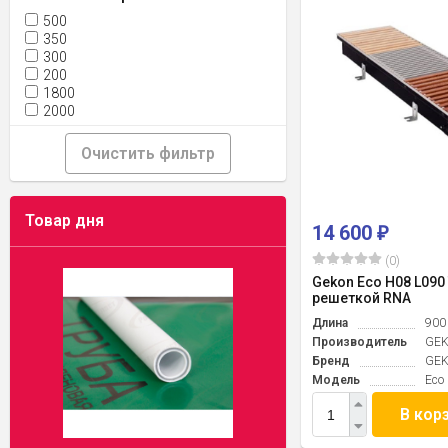
500
350
300
200
1800
2000
Очистить фильтр
Товар дня
14 600
₽
(0)
Gekon Eco H08 L090 
решеткой RNA
Длина
900
Производитель
GE
Бренд
GE
Модель
Eco
В кор