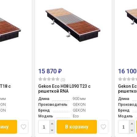
15 870
16 10
₽
(0)
T18 с
Gekon Eco H08 L090 T23 с
Gekon Ec
решеткой RNA
решетко
 мм
Длина
900 мм
Длина
KON
Производитель
GEKON
Производ
KON
Бренд
GEKON
Бренд
Модель
Eco
Модель
зину
В корзину