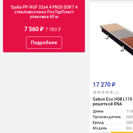
Труба PP-RGF 32x4.4 PN20 SDR7.4
стекловолокно РосТурПласт
упаковка 60 м
7 560
7 980
₽
₽
Подробнее
17 270
₽
(0)
Gekon Eco H08 L110 
решеткой RNA
Длина
110
Производитель
GE
Бренд
GE
Модель
Eco