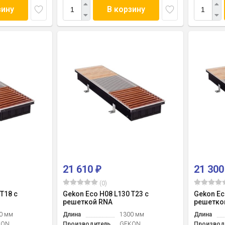
зину
В корзину
21 610
21 30
₽
(0)
T18 с
Gekon Eco H08 L130 T23 с
Gekon Ec
решеткой RNA
решетко
0 мм
Длина
1300 мм
Длина
KON
Производитель
GEKON
Производ