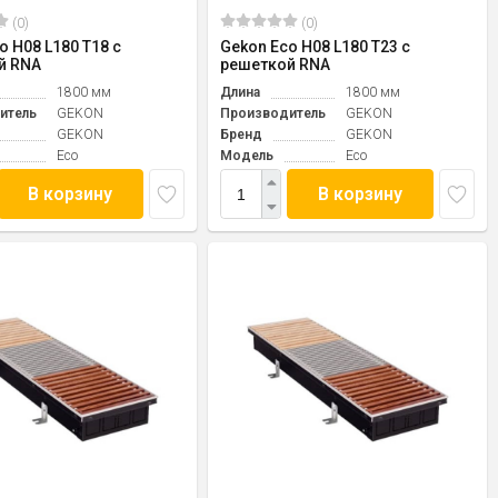
(0)
(0)
o H08 L180 T18 с
Gekon Eco H08 L180 T23 с
й RNA
решеткой RNA
1800 мм
Длина
1800 мм
итель
GEKON
Производитель
GEKON
GEKON
Бренд
GEKON
Eco
Модель
Eco
В корзину
В корзину