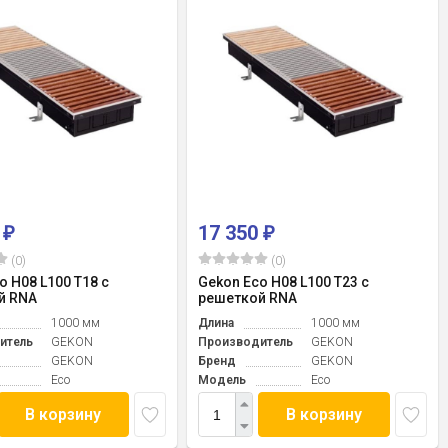
0
17 350
₽
₽
(0)
(0)
o H08 L100 T18 с
Gekon Eco H08 L100 T23 с
й RNA
решеткой RNA
1000 мм
Длина
1000 мм
итель
GEKON
Производитель
GEKON
GEKON
Бренд
GEKON
Eco
Модель
Eco
В корзину
В корзину