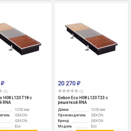
0
20 270
₽
₽
(0)
(0)
o H08 L120 T18 с
Gekon Eco H08 L120 T23 с
й RNA
решеткой RNA
1200 мм
Длина
1200 мм
итель
GEKON
Производитель
GEKON
GEKON
Бренд
GEKON
Eco
Модель
Eco