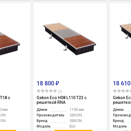
18 800
18 61
₽
(0)
T18 с
Gekon Eco H08 L110 T23 с
Gekon Ec
решеткой RNA
решетко
0 мм
Длина
1100 мм
Длина
KON
Производитель
GEKON
Производ
KON
Бренд
GEKON
Бренд
Модель
Eco
Модель