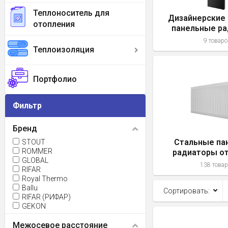
Теплоноситель для
Дизайнерские
отопления
панельные р
отопле
9 товаро
Теплоизоляция
Портфолио
Фильтр
Бренд
Стальные па
STOUT
ROMMER
радиаторы о
GLOBAL
138 това
RIFAR
Royal Thermo
Ballu
Сортировать:
RIFAR (РИФАР)
GEKON
Межосевое расстояние