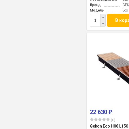
Бренд
GE
Модель
Eco
В кор
22 630
₽
(0)
Gekon Eco H08 L150 