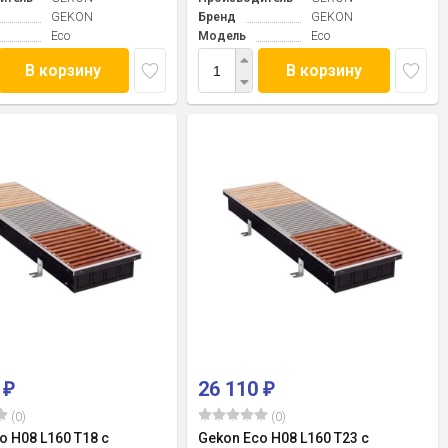
GEKON
Бренд
GEKON
Eco
Модель
Eco
В корзину
В корзину
0
26 110
₽
₽
(0)
(0)
o H08 L160 T18 с
Gekon Eco H08 L160 T23 с