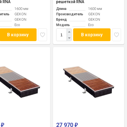
й RNA
решеткой RNA
1600 мм
Длина
1600 мм
итель
GEKON
Производитель
GEKON
GEKON
Бренд
GEKON
Eco
Модель
Eco
В корзину
В корзину
0
27 970
₽
₽