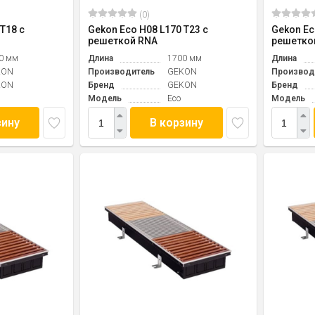
(0)
T18 с
Gekon Eco H08 L170 T23 с
Gekon Ec
решеткой RNA
решетко
0 мм
Длина
1700 мм
Длина
KON
Производитель
GEKON
Производ
KON
Бренд
GEKON
Бренд
Модель
Eco
Модель
зину
В корзину