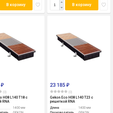
В корзину
В корзину
0
23 185
₽
₽
(0)
(0)
o H08 L140 T18 с
Gekon Eco H08 L140 T23 с
й RNA
решеткой RNA
1400 мм
Длина
1400 мм
итель
GEKON
Производитель
GEKON