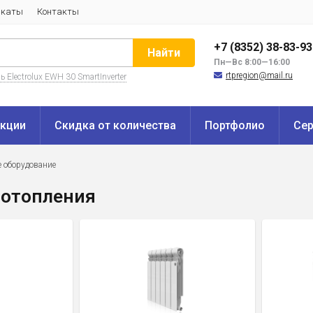
икаты
Контакты
+7 (8352) 38-83-9
Найти
Пн—Вс 8:00—16:00
rtpregion@mail.ru
 Electrolux EWH 30 SmartInverter
кции
Скидка от количества
Портфолио
Се
е оборудование
 отопления