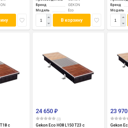
KON
Бренд
GEKON
Бренд
Модель
Eco
Модель
зину
В корзину
24 650
23 97
₽
(0)
T18 с
Gekon Eco H08 L150 T23 с
Gekon Ec