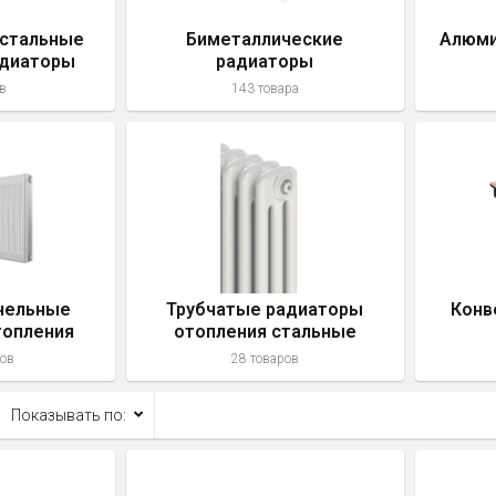
 стальные
Биметаллические
Алюми
адиаторы
радиаторы
ния
в
143 товара
нельные
Трубчатые радиаторы
Конв
топления
отопления стальные
ров
28 товаров
Показывать по: