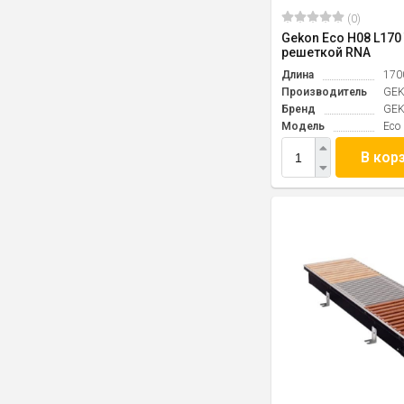
(0)
Gekon Eco H08 L170 
решеткой RNA
Длина
170
Производитель
GE
Бренд
GE
Модель
Eco
В кор