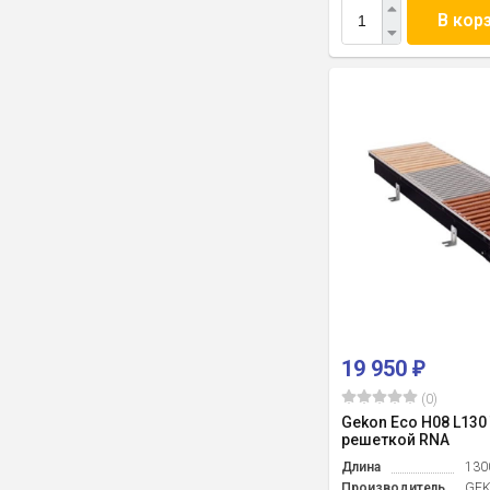
В кор
19 950
₽
(0)
Gekon Eco H08 L130 
решеткой RNA
Длина
130
Производитель
GE