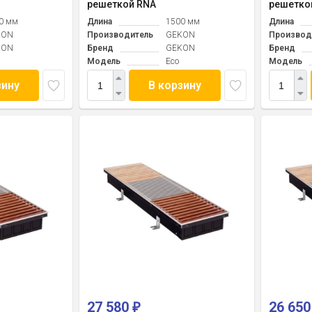
решеткой RNA
решетко
0 мм
Длина
1500 мм
Длина
KON
Производитель
GEKON
Производ
KON
Бренд
GEKON
Бренд
Модель
Eco
Модель
зину
В корзину
27 580
26 65
₽