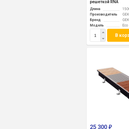
решеткой RNA
Длина
150
Производитель
GE
Бренд
GE
Модель
Eco
В кор
25 300
₽