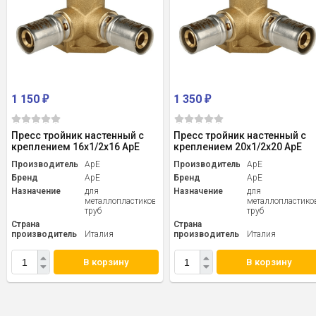
1 150
1 350
₽
₽
Пресс тройник настенный с
Пресс тройник настенный с
креплением 16х1/2х16 ApE
креплением 20х1/2х20 ApE
Производитель
АрЕ
Производитель
АрЕ
Бренд
ApE
Бренд
ApE
Назначение
для
Назначение
для
металлопластиковых
металлопластико
труб
труб
Страна
Страна
производитель
Италия
производитель
Италия
В корзину
В корзину