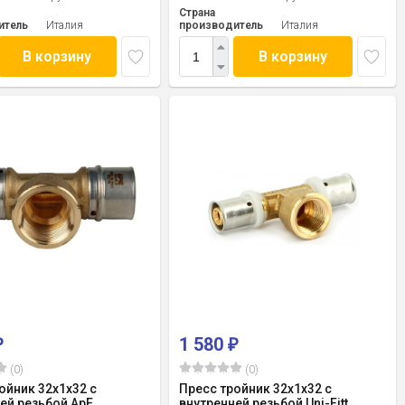
Страна
итель
Италия
производитель
Италия
В корзину
В корзину
1 580
₽
₽
(0)
(0)
ойник 32x1x32 с
Пресс тройник 32x1x32 с
ей резьбой ApE
внутренней резьбой Uni-Fitt