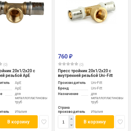
760
₽
(0)
(0)
ойник 20x1/2x20 с
Пресс тройник 20x1/2x20 с
ей резьбой ApE
внутренней резьбой Uni-Fitt
итель
ApE
Производитель
Uni-Fitt
ApE
Бренд
Uni-Fitt
ие
для
Назначение
для
металлопластиковых
металлопластиковых
труб
труб
Страна
итель
Италия
производитель
Италия
В корзину
В корзину