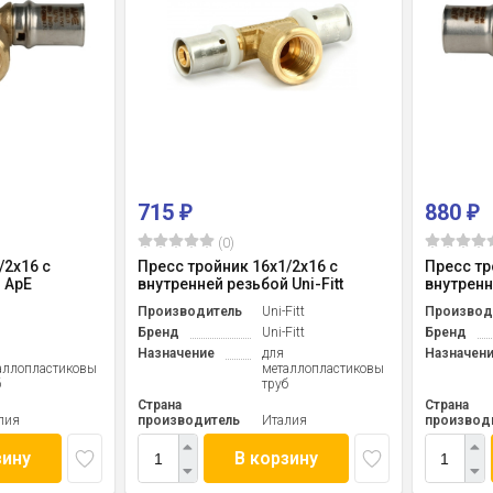
715
880
₽
₽
(0)
/2x16 с
Пресс тройник 16x1/2x16 с
Пресс тр
 ApE
внутренней резьбой Uni-Fitt
внутренн
Производитель
Uni-Fitt
Производ
Бренд
Uni-Fitt
Бренд
Назначение
для
Назначен
аллопластиковых
металлопластиковых
б
труб
Страна
Страна
лия
производитель
Италия
производ
зину
В корзину