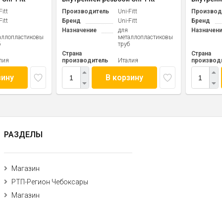
Fitt
Производитель
Uni-Fitt
Производ
Fitt
Бренд
Uni-Fitt
Бренд
Назначение
для
Назначен
аллопластиковых
металлопластиковых
б
труб
Страна
Страна
лия
производитель
Италия
производ
зину
В корзину
РАЗДЕЛЫ
Магазин
РТП-Регион Чебоксары
Магазин