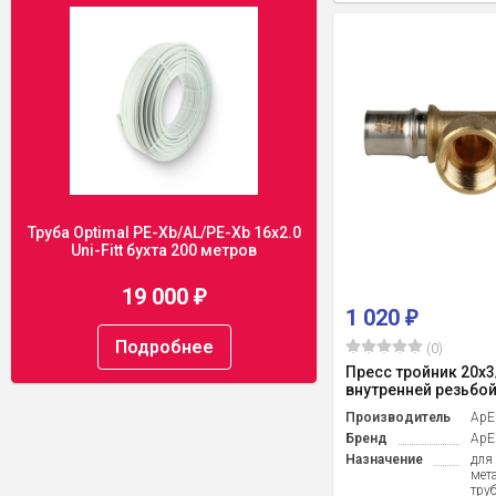
Труба Optimal PE-Xb/AL/PE-Xb 16x2.0
Uni-Fitt бухта 200 метров
19 000
₽
1 020
₽
Подробнее
(0)
Пресс тройник 20x3
внутренней резьбой
Производитель
ApE
Бренд
ApE
Назначение
для
мет
тру