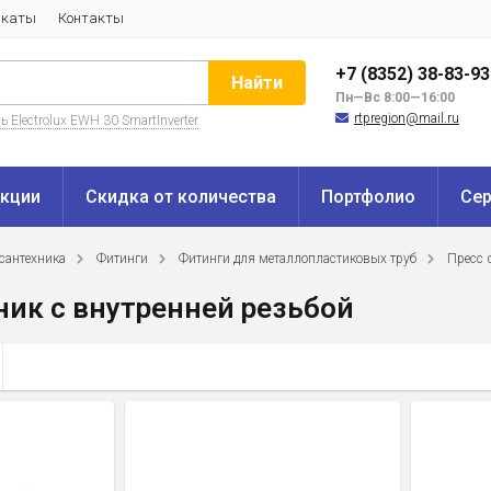
икаты
Контакты
+7 (8352) 38-83-9
Найти
Пн—Вс 8:00—16:00
rtpregion@mail.ru
 Electrolux EWH 30 SmartInverter
кции
Скидка от количества
Портфолио
Се
сантехника
Фитинги
Фитинги для металлопластиковых труб
Пресс 
ник с внутренней резьбой