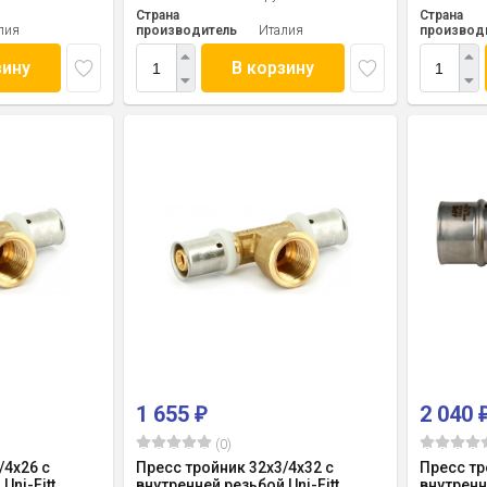
Страна
Страна
лия
производитель
Италия
производ
зину
В корзину
1 655
2 040
₽
(0)
/4x26 с
Пресс тройник 32x3/4x32 с
Пресс тр
Uni-Fitt
внутренней резьбой Uni-Fitt
внутренн