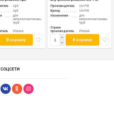
итель
ApE
Производитель
Uni-Fitt
ApE
Бренд
Uni-Fitt
ие
для
Назначение
для
металлопластиковых
металлопластиковых
труб
труб
Страна
итель
Италия
производитель
Италия
В корзину
В корзину
СОЦСЕТИ