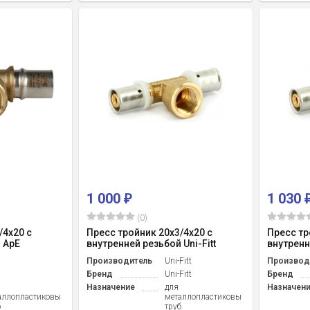
1 000
1 030
₽
(0)
/4x20 с
Пресс тройник 20x3/4x20 с
Пресс тр
 ApE
внутренней резьбой Uni-Fitt
внутренне
Производитель
Uni-Fitt
Производ
Бренд
Uni-Fitt
Бренд
Назначение
для
Назначен
аллопластиковых
металлопластиковых
б
труб