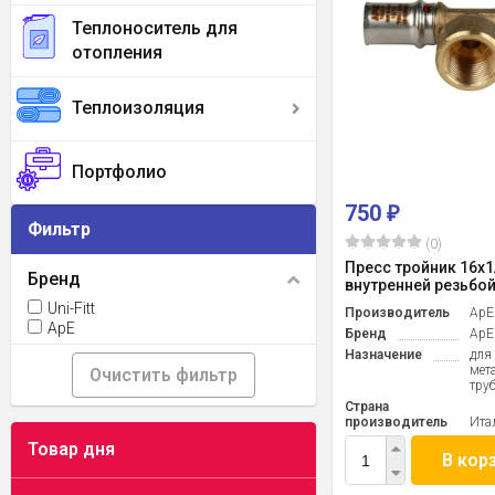
Теплоноситель для
отопления
Теплоизоляция
Портфолио
750
₽
Фильтр
(0)
Пресс тройник 16x1
Бренд
внутренней резьбой
Uni-Fitt
Производитель
ApE
ApE
Бренд
ApE
Назначение
для
мет
Очистить фильтр
тру
Страна
производитель
Ита
Товар дня
В кор