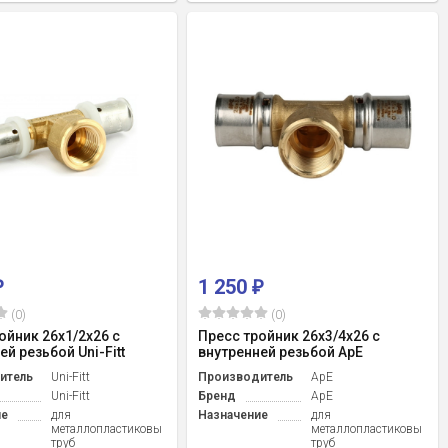
1 250
₽
₽
(0)
(0)
ойник 26x1/2x26 с
Пресс тройник 26x3/4x26 с
й резьбой Uni-Fitt
внутренней резьбой ApE
итель
Uni-Fitt
Производитель
ApE
Uni-Fitt
Бренд
ApE
ие
для
Назначение
для
металлопластиковых
металлопластиковых
труб
труб