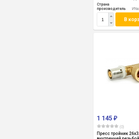
Страна
производитель
Ита
В кор
1 145
₽
(0)
Пресс тройник 26x3
внутренней резьбой 